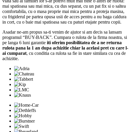
viata sau al familiei lor s-ar potrivi mult mai bine o altfel de rulota:
mai spatioasa sau mai mica, cu dus separat, cu un pat fix si o saltea
comfortabila, cu o masa proprie mai mica pentru a proteja masina,
cu frigiderul pe partea opusa usii de acces pentru a nu baga caldura
in cort, cu o baie mai spatioasa sau cu paturi etajate pentru copii.
Asadar ne-am propus sa-ti venim de ajutor si am decis sa lansam
programul “BUY-BACK”. Cumpara o rulota de la firma noastra, si
pe langa 6 luni garantie
iti oferim posibilitatea de a ne returna
rulota pana la 1 an dupa achizitie chiar la acelasi pret cu care l-
ai cumparat
, cu conditia ca rulota sa fie in stare similara cu cea de
achizitie.