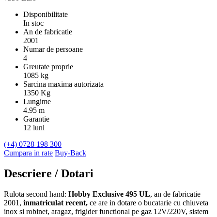
Disponibilitate
In stoc
An de fabricatie
2001
Numar de persoane
4
Greutate proprie
1085 kg
Sarcina maxima autorizata
1350 Kg
Lungime
4.95 m
Garantie
12 luni
(+4) 0728 198 300
Cumpara in rate
Buy-Back
Descriere / Dotari
Rulota second hand:
Hobby Exclusive 495 UL
, an de fabricatie
2001,
inmatriculat recent,
ce are in dotare o bucatarie cu chiuveta
inox si robinet, aragaz, frigider functional pe gaz 12V/220V, sistem