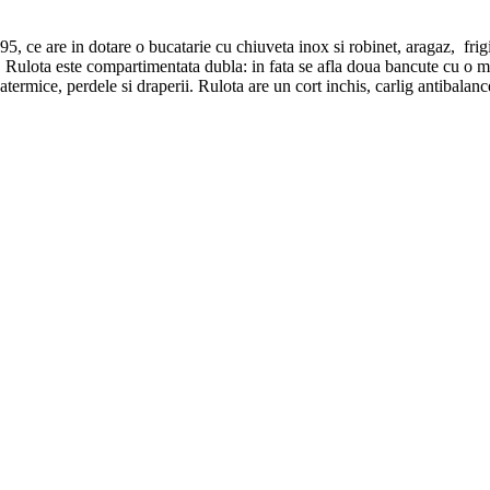
95, ce are in dotare o bucatarie cu chiuveta inox si robinet, aragaz, fr
s. Rulota este compartimentata dubla: in fata se afla doua bancute cu o m
 atermice, perdele si draperii. Rulota are un cort inchis, carlig antibalan