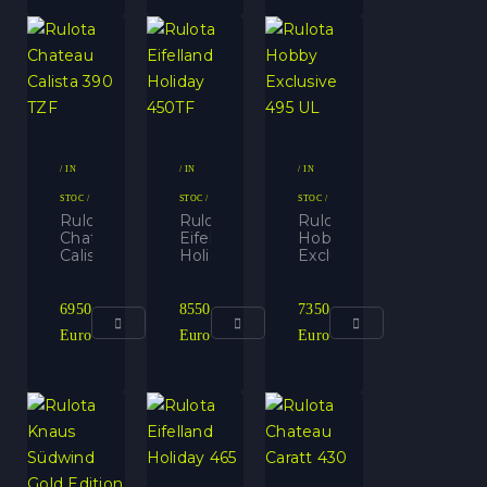
/ IN
/ IN
/ IN
STOC /
STOC /
STOC /
Rulota
Rulota
Rulota
Chateau
Eifelland
Hobby
Calista
Holiday
Exclusive
390
450TF
495
TZF
UL
6950
8550
7350
Euro
Euro
Euro