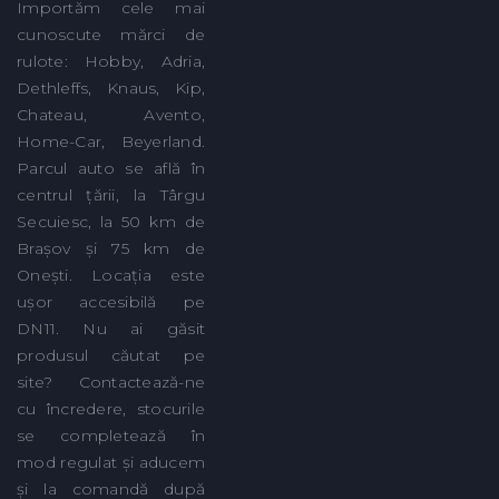
Importăm cele mai
cunoscute mărci de
rulote: Hobby, Adria,
Dethleffs, Knaus, Kip,
Chateau, Avento,
Home-Car, Beyerland.
Parcul auto se află în
centrul țării, la Târgu
Secuiesc, la 50 km de
Brașov și 75 km de
Onești. Locația este
ușor accesibilă pe
DN11. Nu ai găsit
produsul căutat pe
site? Contactează-ne
cu încredere, stocurile
se completează în
mod regulat și aducem
și la comandă după