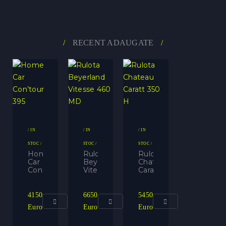
/
RECENT ADAUGATE
/
/ IN
/ IN
/ IN
STOC /
STOC /
STOC /
Home
Rulota
Rulota
Car
Beyerland
Chateau
Con’tour
Vitesse
Caratt
395
460
350
MD
H
4150
6650
5450
Euro
Euro
Euro