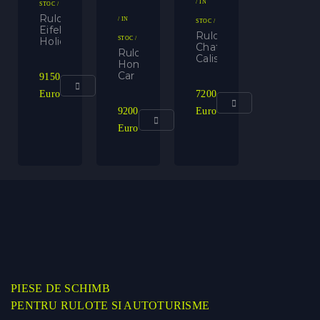
/ IN
STOC /
Rulota
/ IN
STOC /
Eifelland
Rulota
Holiday
STOC /
Chateau
Rulota
Calista
Home-
390
Car
9150
TZD
39
Euro
7200
TZF
RACER
9200
Euro
TROPHY
Euro
PIESE DE SCHIMB
PENTRU RULOTE SI AUTOTURISME