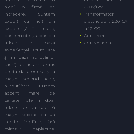
alegi o firmă de
220V/12V
încredere! Suntem
Transformator
experți cu mulți ani
electric de la 220 CA
experiență în rulote,
la 12 CC
piese rulote și accesorii
Cort inchis
rulote. În baza
Cort veranda
experienței acumulate
și în baza solicitărilor
clienților, ne-am extins
oferta de produse și la
mașini second hand,
autoutilitare. Punem
accent mare pe
calitate, oferim doar
rulote de vânzare și
mașini second cu un
interior îngrijit și fără
mirosuri neplăcute.