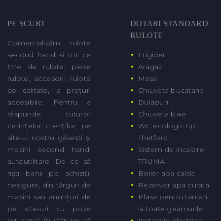
PE SCURT
DOTARI STANDARD
RULOTE
Comercializăm rulote
second hand și tot ce
Frigider
ține de rulote: piese
Aragaz
rulote, accesorii rulote
Masa
de calitate, la prețuri
Chiuveta bucatarie
accesibile. Pentru a
Dulapuri
răspunde tuturor
Chiuveta baie
cerințelor clienților, pe
WC ecologic tip
site-ul nostru găsești și
Thetford
mașini second hand,
Sistem de incalzire
autoutilitare. De ce să
TRUMA
riști banii pe achiziții
Boiler apa calda
nesigure, din târguri de
Rezervor apa curata
mașini sau anunțuri de
Plasa pentru tantari
pe site-uri cu poze
la toate geamurile
retușate? Îți sfătuim să
Instalatie electrica