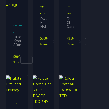
/ IN
/ IN
STOC /
STOC /
Rulota
Rulota
/
Eifelland
Chateau
REZERVAT
Holiday
Caratt
465
430
/
Rulota
5550
7950
Knaus
Südwind
Euro
Euro
Gold
Edition
420QD
9900
Euro
/ IN